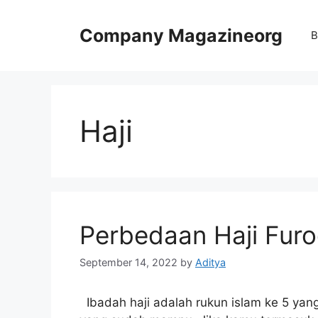
Skip
to
Company Magazineorg
B
content
Haji
Perbedaan Haji Furo
September 14, 2022
by
Aditya
Ibadah haji adalah rukun islam ke 5 yan