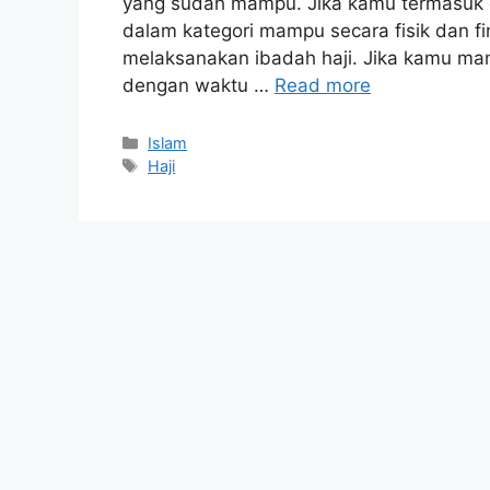
yang sudah mampu. Jika kamu termasuk o
dalam kategori mampu secara fisik dan f
melaksanakan ibadah haji. Jika kamu mamp
dengan waktu …
Read more
Categories
Islam
Tags
Haji