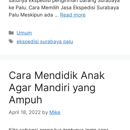
satunya Ekspedisi pengiriman barang Surabaya
ke Palu. Cara Memilih Jasa Ekspedisi Surabaya
Palu Meskipun ada …
Read more
Categories
Umum
Tags
ekspedisi surabaya palu
Cara Mendidik Anak
Agar Mandiri yang
Ampuh
April 18, 2022
by
Mike