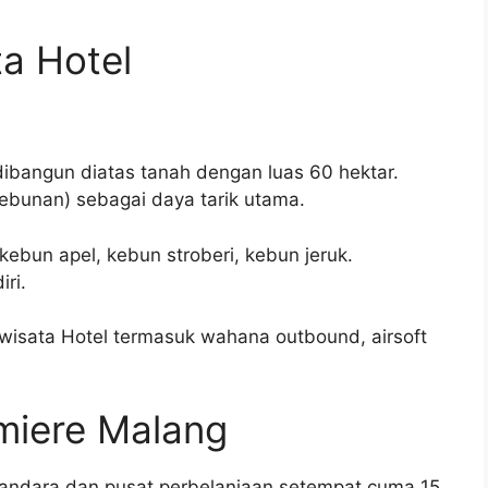
a Hotel
 dibangun diatas tanah dengan luas 60 hektar.
kebunan) sebagai daya tarik utama.
ebun apel, kebun stroberi, kebun jeruk.
ri.
owisata Hotel termasuk wahana outbound, airsoft
emiere Malang
i bandara.dan pusat perbelanjaan setempat cuma 15