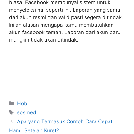
biasa. Facebook mempunyai sistem untuk
menyeleksi hal seperti ini. Laporan yang sama
dari akun resmi dan valid pasti segera ditindak.
Inilah alasan mengapa kamu membutuhkan
akun facebook teman. Laporan dari akun baru
mungkin tidak akan ditindak.
Categories
Hobi
Tags
sosmed
Apa yang Termasuk Contoh Cara Cepat
Hamil Setelah Kuret?