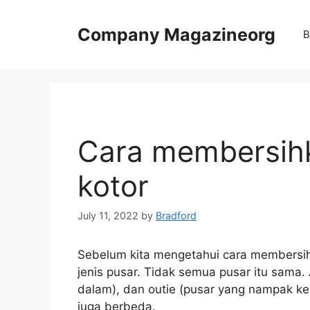
Skip
to
Company Magazineorg
B
content
Cara membersih
kotor
July 11, 2022
by
Bradford
Sebelum kita mengetahui cara membersihk
jenis pusar. Tidak semua pusar itu sama.
dalam), dan outie (pusar yang nampak ke
juga berbeda.